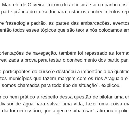
 Marcelo de Oliveira, foi um dos oficiais e acompanhou os p
 a parte prática do curso foi para testar os conhecimentos r
e fraseologia padrão, as partes das embarcações, eventos,
ntão todos esses tópicos que são teoria nós colocamos em p
 orientações de navegação, também foi repassado as form
realizada a prova para testar o conhecimento dos participan
 participantes do curso e destacou a importância da qualif
uitos municípios que fazem margem com os rios Araguaia e 
s somos chamados para todo tipo de situação”, explicou.
rico nem prático a respeito dessa questão de pilotar uma 
ivisor de água para salvar uma vida, fazer uma coisa mais
dia for necessário, que a gente saiba usar”, afirmou o policia