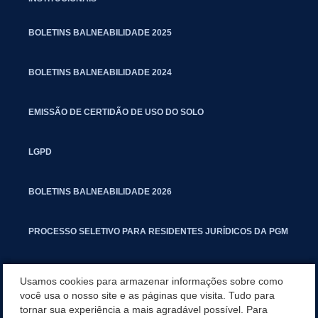
BOLETINS BALNEABILIDADE 2025
BOLETINS BALNEABILIDADE 2024
EMISSÃO DE CERTIDÃO DE USO DO SOLO
LGPD
BOLETINS BALNEABILIDADE 2026
PROCESSO SELETIVO PARA RESIDENTES JURÍDICOS DA PGM
CARTILHA POLUIÇÃO SONORA
Usamos cookies para armazenar informações sobre como
você usa o nosso site e as páginas que visita. Tudo para
tornar sua experiência a mais agradável possível. Para
MANUAL DE PROCEDIMENTOS IMOBILIÁRIOS SEINFRA