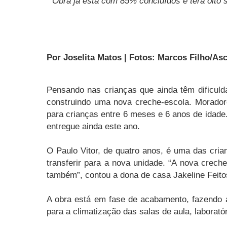
Obra já está com 85% concluídos e terá oito 
Por Joselita Matos | Fotos: Marcos Filho/A
Pensando nas crianças que ainda têm dificuld
construindo uma nova creche-escola. Morado
para crianças entre 6 meses e 6 anos de idade.
entregue ainda este ano.
O Paulo Vitor, de quatro anos, é uma das cria
transferir para a nova unidade. “A nova creche
também”, contou a dona de casa Jakeline Feito
A obra está em fase de acabamento, fazendo as
para a climatização das salas de aula, laboratór