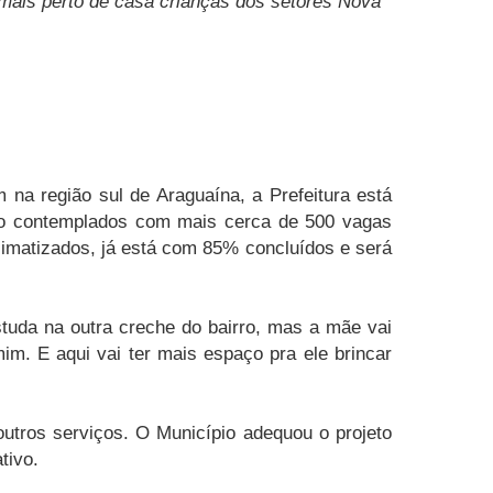
 mais perto de casa crianças dos setores Nova
na região sul de Araguaína, a Prefeitura está
ão contemplados com mais cerca de 500 vagas
climatizados, já está com 85% concluídos e será
studa na outra creche do bairro, mas a mãe vai
mim. E aqui vai ter mais espaço pra ele brincar
outros serviços. O Município adequou o projeto
tivo.