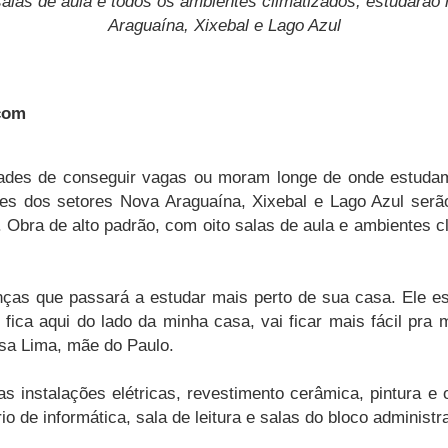
salas de aula e todos os ambientes climatizados; estudarão
Araguaína, Xixebal e Lago Azul
scom
ades de conseguir vagas ou moram longe de onde estudam 
res dos setores Nova Araguaína, Xixebal e Lago Azul ser
 Obra de alto padrão, com oito salas de aula e ambientes 
nças que passará a estudar mais perto de sua casa. Ele e
 fica aqui do lado da minha casa, vai ficar mais fácil pra 
sa Lima, mãe do Paulo.
 instalações elétricas, revestimento cerâmica, pintura e 
io de informática, sala de leitura e salas do bloco administra