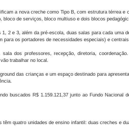
sificam a nova creche como Tipo B, com estrutura térrea e 
o, bloco de serviços, bloco multiuso e dois blocos pedagógic
1, 2 e 3, além da pré-escola, duas salas para cada uma del
m para os portadores de necessidades especiais) e centrais 
o, sala dos professores, recepção, diretoria, coordenação
vão trabalhar no local.
ayground das crianças e um espaço destinado para apresenta
ência.
 sendo buscados R$ 1.159.121,37 junto ao Fundo Nacional
s têm quatro unidades de ensino infantil: duas creches e d