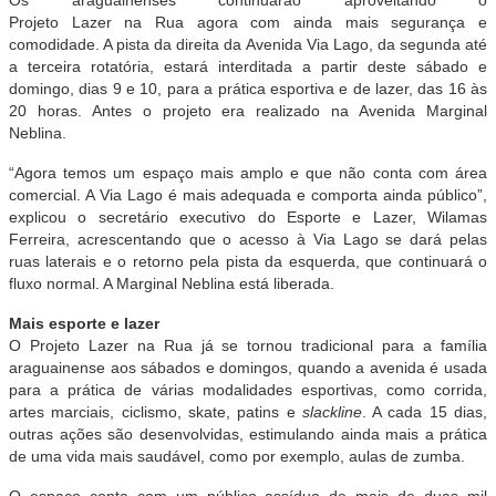
Projeto Lazer na Rua agora com ainda mais segurança e
comodidade. A pista da direita da Avenida Via Lago, da segunda até
a terceira rotatória, estará interditada a partir deste sábado e
domingo, dias 9 e 10, para a prática esportiva e de lazer, das 16 às
20 horas. Antes o projeto era realizado na Avenida Marginal
Neblina.
“Agora temos um espaço mais amplo e que não conta com área
comercial. A Via Lago é mais adequada e comporta ainda público”,
explicou o secretário executivo do Esporte e Lazer, Wilamas
Ferreira, acrescentando que o acesso à Via Lago se dará pelas
ruas laterais e o retorno pela pista da esquerda, que continuará o
fluxo normal. A Marginal Neblina está liberada.
Mais esporte e lazer
O Projeto Lazer na Rua já se tornou tradicional para a família
araguainense aos sábados e domingos, quando a avenida é usada
para a prática de várias modalidades esportivas, como corrida,
artes marciais, ciclismo, skate, patins e
slackline
. A cada 15 dias,
outras ações são desenvolvidas, estimulando ainda mais a prática
de uma vida mais saudável, como por exemplo, aulas de zumba.
O espaço conta com um público assíduo de mais de duas mil