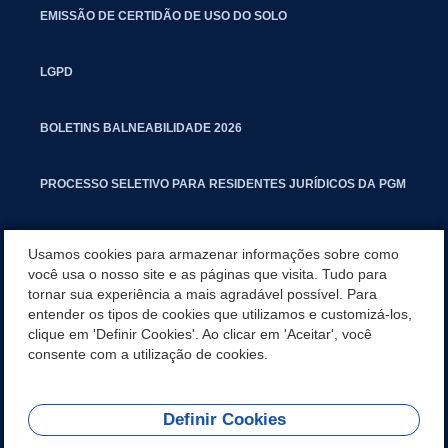
EMISSÃO DE CERTIDÃO DE USO DO SOLO
LGPD
BOLETINS BALNEABILIDADE 2026
PROCESSO SELETIVO PARA RESIDENTES JURÍDICOS DA PGM
CARTILHA POLUIÇÃO SONORA
Usamos cookies para armazenar informações sobre como
você usa o nosso site e as páginas que visita. Tudo para
tornar sua experiência a mais agradável possível. Para
MANUAL DE PROCEDIMENTOS IMOBILIÁRIOS SEINFRA
entender os tipos de cookies que utilizamos e customizá-los,
clique em 'Definir Cookies'. Ao clicar em 'Aceitar', você
TURMINHA DO LAGO
consente com a utilização de cookies.
Definir Cookies
REDES SOCIAIS