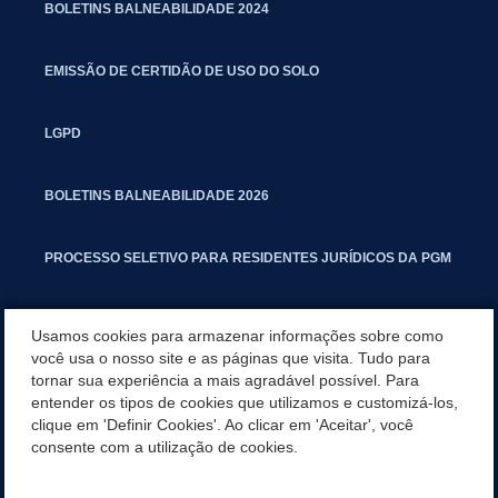
BOLETINS BALNEABILIDADE 2024
EMISSÃO DE CERTIDÃO DE USO DO SOLO
LGPD
BOLETINS BALNEABILIDADE 2026
PROCESSO SELETIVO PARA RESIDENTES JURÍDICOS DA PGM
CARTILHA POLUIÇÃO SONORA
Usamos cookies para armazenar informações sobre como
você usa o nosso site e as páginas que visita. Tudo para
tornar sua experiência a mais agradável possível. Para
MANUAL DE PROCEDIMENTOS IMOBILIÁRIOS SEINFRA
entender os tipos de cookies que utilizamos e customizá-los,
clique em 'Definir Cookies'. Ao clicar em 'Aceitar', você
TURMINHA DO LAGO
consente com a utilização de cookies.