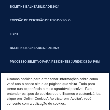
BOLETINS BALNEABILIDADE 2024
EMISSÃO DE CERTIDÃO DE USO DO SOLO
LGPD
BOLETINS BALNEABILIDADE 2026
PROCESSO SELETIVO PARA RESIDENTES JURÍDICOS DA PGM
CARTILHA POLUIÇÃO SONORA
Usamos cookies para armazenar informações sobre como
você usa o nosso site e as páginas que visita. Tudo para
tornar sua experiência a mais agradável possível. Para
MANUAL DE PROCEDIMENTOS IMOBILIÁRIOS SEINFRA
entender os tipos de cookies que utilizamos e customizá-los,
clique em 'Definir Cookies'. Ao clicar em 'Aceitar', você
TURMINHA DO LAGO
consente com a utilização de cookies.