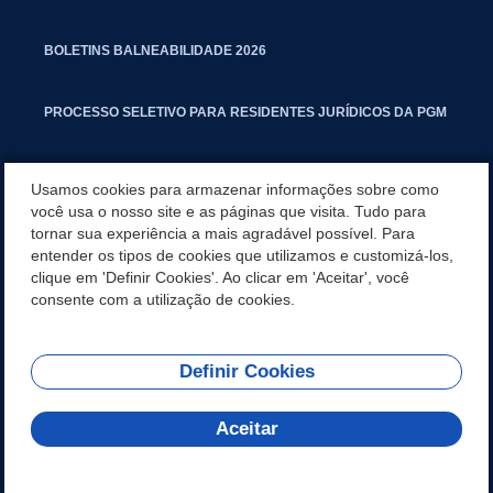
BOLETINS BALNEABILIDADE 2026
PROCESSO SELETIVO PARA RESIDENTES JURÍDICOS DA PGM
CARTILHA POLUIÇÃO SONORA
Usamos cookies para armazenar informações sobre como
você usa o nosso site e as páginas que visita. Tudo para
tornar sua experiência a mais agradável possível. Para
MANUAL DE PROCEDIMENTOS IMOBILIÁRIOS SEINFRA
entender os tipos de cookies que utilizamos e customizá-los,
clique em 'Definir Cookies'. Ao clicar em 'Aceitar', você
TURMINHA DO LAGO
consente com a utilização de cookies.
Definir Cookies
REDES SOCIAIS
Aceitar