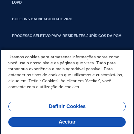
LGPD
BOLETINS BALNEABILIDADE 2026
PROCESSO SELETIVO PARA RESIDENTES JURÍDICOS DA PGM
CARTILHA POLUIÇÃO SONORA
Usamos cookies para armazenar informações sobre como
você usa o nosso site e as páginas que visita. Tudo para
tornar sua experiência a mais agradável possível. Para
MANUAL DE PROCEDIMENTOS IMOBILIÁRIOS SEINFRA
entender os tipos de cookies que utilizamos e customizá-los,
clique em 'Definir Cookies'. Ao clicar em 'Aceitar', você
TURMINHA DO LAGO
consente com a utilização de cookies.
Definir Cookies
REDES SOCIAIS
Aceitar