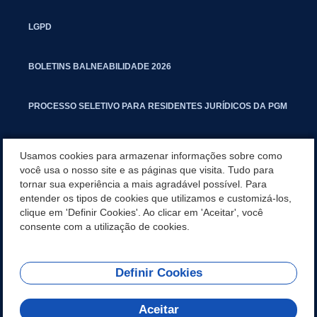
LGPD
BOLETINS BALNEABILIDADE 2026
PROCESSO SELETIVO PARA RESIDENTES JURÍDICOS DA PGM
CARTILHA POLUIÇÃO SONORA
Usamos cookies para armazenar informações sobre como
você usa o nosso site e as páginas que visita. Tudo para
tornar sua experiência a mais agradável possível. Para
MANUAL DE PROCEDIMENTOS IMOBILIÁRIOS SEINFRA
entender os tipos de cookies que utilizamos e customizá-los,
clique em 'Definir Cookies'. Ao clicar em 'Aceitar', você
TURMINHA DO LAGO
consente com a utilização de cookies.
Definir Cookies
REDES SOCIAIS
Aceitar