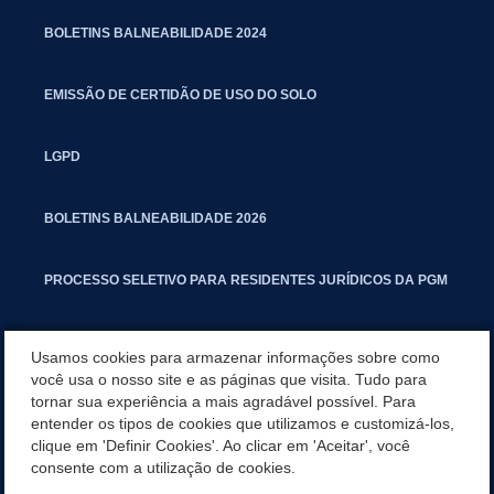
BOLETINS BALNEABILIDADE 2024
EMISSÃO DE CERTIDÃO DE USO DO SOLO
LGPD
BOLETINS BALNEABILIDADE 2026
PROCESSO SELETIVO PARA RESIDENTES JURÍDICOS DA PGM
CARTILHA POLUIÇÃO SONORA
Usamos cookies para armazenar informações sobre como
você usa o nosso site e as páginas que visita. Tudo para
tornar sua experiência a mais agradável possível. Para
MANUAL DE PROCEDIMENTOS IMOBILIÁRIOS SEINFRA
entender os tipos de cookies que utilizamos e customizá-los,
clique em 'Definir Cookies'. Ao clicar em 'Aceitar', você
TURMINHA DO LAGO
consente com a utilização de cookies.