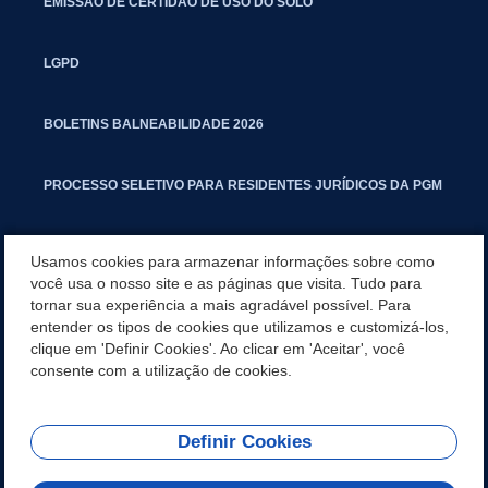
EMISSÃO DE CERTIDÃO DE USO DO SOLO
LGPD
BOLETINS BALNEABILIDADE 2026
PROCESSO SELETIVO PARA RESIDENTES JURÍDICOS DA PGM
CARTILHA POLUIÇÃO SONORA
Usamos cookies para armazenar informações sobre como
você usa o nosso site e as páginas que visita. Tudo para
tornar sua experiência a mais agradável possível. Para
MANUAL DE PROCEDIMENTOS IMOBILIÁRIOS SEINFRA
entender os tipos de cookies que utilizamos e customizá-los,
clique em 'Definir Cookies'. Ao clicar em 'Aceitar', você
TURMINHA DO LAGO
consente com a utilização de cookies.
Definir Cookies
REDES SOCIAIS