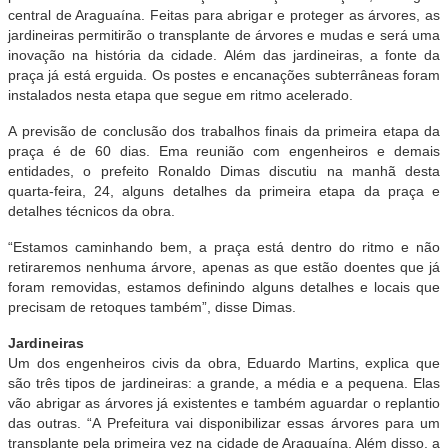
central de Araguaína. Feitas para abrigar e proteger as árvores, as
jardineiras permitirão o transplante de árvores e mudas e será uma
inovação na história da cidade. Além das jardineiras, a fonte da
praça já está erguida. Os postes e encanações subterrâneas foram
instalados nesta etapa que segue em ritmo acelerado.
A previsão de conclusão dos trabalhos finais da primeira etapa da
praça é de 60 dias. Ema reunião com engenheiros e demais
entidades, o prefeito Ronaldo Dimas discutiu na manhã desta
quarta-feira, 24, alguns detalhes da primeira etapa da praça e
detalhes técnicos da obra.
“Estamos caminhando bem, a praça está dentro do ritmo e não
retiraremos nenhuma árvore, apenas as que estão doentes que já
foram removidas, estamos definindo alguns detalhes e locais que
precisam de retoques também”, disse Dimas.
Jardineiras
Um dos engenheiros civis da obra, Eduardo Martins, explica que
são três tipos de jardineiras: a grande, a média e a pequena. Elas
vão abrigar as árvores já existentes e também aguardar o replantio
das outras. “A Prefeitura vai disponibilizar essas árvores para um
transplante pela primeira vez na cidade de Araguaína. Além disso, a