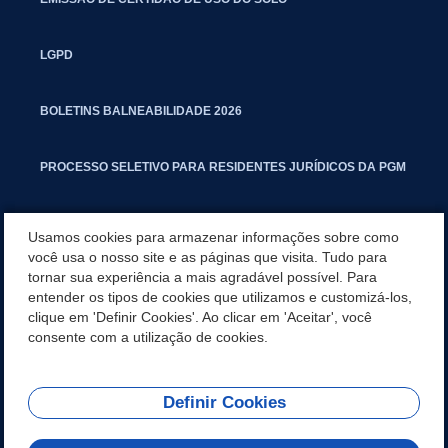
LGPD
BOLETINS BALNEABILIDADE 2026
PROCESSO SELETIVO PARA RESIDENTES JURÍDICOS DA PGM
CARTILHA POLUIÇÃO SONORA
Usamos cookies para armazenar informações sobre como
você usa o nosso site e as páginas que visita. Tudo para
tornar sua experiência a mais agradável possível. Para
MANUAL DE PROCEDIMENTOS IMOBILIÁRIOS SEINFRA
entender os tipos de cookies que utilizamos e customizá-los,
clique em 'Definir Cookies'. Ao clicar em 'Aceitar', você
TURMINHA DO LAGO
consente com a utilização de cookies.
Definir Cookies
REDES SOCIAIS