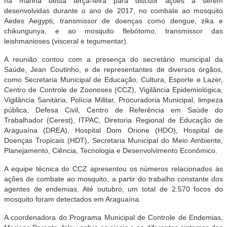
na manhã desta terça-feira para discutir ações a serem
desenvolvidas durante o ano de 2017, no combate ao mosquito
Aedes Aegypti, transmissor de doenças como dengue, zika e
chikungunya, e ao mosquito flebótomo, transmissor das
leishmanioses (visceral e tegumentar).
A reunião contou com a presença do secretário municipal da
Saúde, Jean Coutinho, e de representantes de diversos órgãos,
como Secretaria Municipal de Educação, Cultura, Esporte e Lazer,
Centro de Controle de Zoonoses (CCZ), Vigilância Epidemiológica,
Vigilância Sanitária, Polícia Militar, Procuradoria Municipal, limpeza
pública, Defesa Civil, Centro de Referência em Saúde do
Trabalhador (Cerest), ITPAC, Diretoria Regional de Educação de
Araguaína (DREA), Hospital Dom Orione (HDO), Hospital de
Doenças Tropicais (HDT), Secretaria Municipal do Meio Ambiente,
Planejamento, Ciência, Tecnologia e Desenvolvimento Econômico.
A equipe técnica do CCZ apresentou os números relacionados às
ações de combate ao mosquito, a partir do trabalho constante dos
agentes de endemias. Até outubro, um total de 2.570 focos do
mosquito foram detectados em Araguaína.
A coordenadora do Programa Municipal de Controle de Endemias,