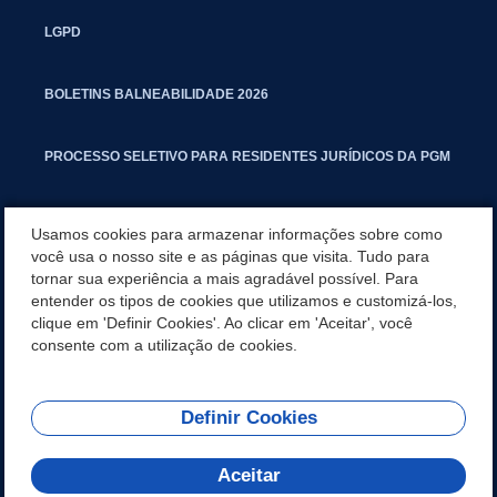
LGPD
BOLETINS BALNEABILIDADE 2026
PROCESSO SELETIVO PARA RESIDENTES JURÍDICOS DA PGM
CARTILHA POLUIÇÃO SONORA
Usamos cookies para armazenar informações sobre como
você usa o nosso site e as páginas que visita. Tudo para
tornar sua experiência a mais agradável possível. Para
MANUAL DE PROCEDIMENTOS IMOBILIÁRIOS SEINFRA
entender os tipos de cookies que utilizamos e customizá-los,
clique em 'Definir Cookies'. Ao clicar em 'Aceitar', você
TURMINHA DO LAGO
consente com a utilização de cookies.
Definir Cookies
REDES SOCIAIS
Aceitar