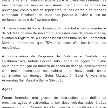
Mariana Parente, falou sobre os sinais e os diferentes sintomas das
três doenças transmitidas pelo
Aedes,
bem como as formas de
prevenção, como o uso de repelentes, roupas claras e de mangas
compridas, instalação de telas nas janelas e evitar o uso de
perfumes fortes e de fragrância doce.
“A média diária de focos do mosquito detectados pelos agentes é
de 50. Mas no mês de novembro, após dois dias de chuva intensa,
tivemos o registro de 400 focos localizados num só dia”, comentou
Mariana, lembrando que 75% dos focos são localizados nas
residências.
A coordenadora do Programa de Vigilância e Controle das
Leishmanioses, Ketren Gomes, falou sobre as ações do plano
anual para redução do número de casos da doença, desenvolvidas
com maior intensidade nos bairros onde houve mais casos
confirmados da doença: Setor Maracanã, Setor Universitário,
Araguaína Sul, Raizal e Bairro São João.
Ações
Foram formados três grupos de discussões para definir as
próximas ações e estratégias a ser desenvolvidas pelos órgãos
representados no Comitê. A cada trimestre, o comitê voltará a se