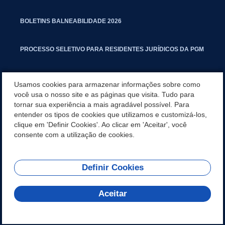
BOLETINS BALNEABILIDADE 2026
PROCESSO SELETIVO PARA RESIDENTES JURÍDICOS DA PGM
CARTILHA POLUIÇÃO SONORA
Usamos cookies para armazenar informações sobre como
você usa o nosso site e as páginas que visita. Tudo para
tornar sua experiência a mais agradável possível. Para
MANUAL DE PROCEDIMENTOS IMOBILIÁRIOS SEINFRA
entender os tipos de cookies que utilizamos e customizá-los,
clique em 'Definir Cookies'. Ao clicar em 'Aceitar', você
TURMINHA DO LAGO
consente com a utilização de cookies.
Definir Cookies
REDES SOCIAIS
Aceitar