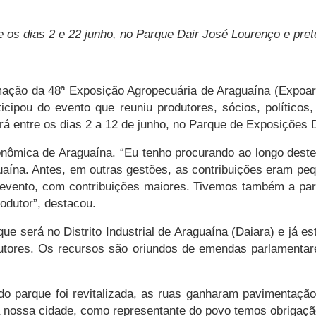
e os dias 2 e 22 junho, no Parque Dair José Lourenço e pr
ação da 48ª Exposição Agropecuária de Araguaína (Expoa
cipou do evento que reuniu produtores, sócios, políticos
á entre os dias 2 a 12 de junho,
no Parque de Exposições D
ômica de Araguaína. “Eu tenho procurando ao longo destes 
uaína. Antes, em outras gestões, as contribuições eram p
o evento, com contribuições maiores. Tivemos também a pa
odutor”, destacou.
que será no Distrito Industrial de Araguaína (Daiara) e já 
dutores. Os recursos são oriundos de emendas parlamentar
do parque foi revitalizada, as ruas ganharam pavimentação
 nossa cidade, como representante do povo temos obrigação 