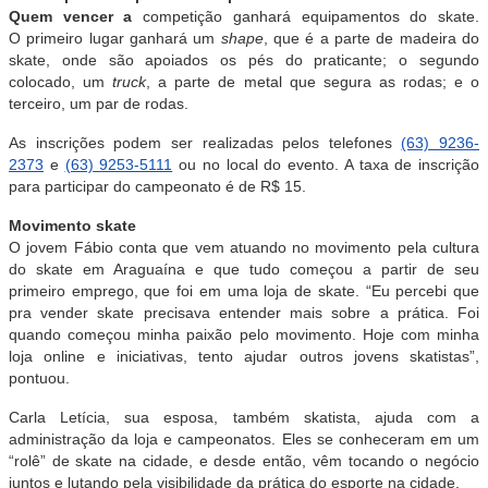
Quem vencer a
competição ganhará equipamentos do skate.
O primeiro lugar ganhará um
shape
, que é a parte de madeira do
skate, onde são apoiados os pés do praticante; o segundo
colocado, um
truck
, a parte de metal que segura as rodas; e o
terceiro, um par de rodas.
As inscrições podem ser realizadas pelos telefones
(63) 9236-
2373
e
(63) 9253-5111
ou no local do evento. A taxa de inscrição
para participar do campeonato é de R$ 15.
Movimento skate
O jovem Fábio conta que vem atuando no movimento pela cultura
do skate em Araguaína e que tudo começou a partir de seu
primeiro emprego, que foi em uma loja de skate. “Eu percebi que
pra vender skate precisava entender mais sobre a prática. Foi
quando começou minha paixão pelo movimento. Hoje com minha
loja online e iniciativas, tento ajudar outros jovens skatistas”,
pontuou.
Carla Letícia, sua esposa, também skatista, ajuda com a
administração da loja e campeonatos. Eles se conheceram em um
“rolê” de skate na cidade, e desde então, vêm tocando o negócio
juntos e lutando pela visibilidade da prática do esporte na cidade.