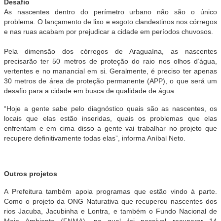
Desafio
As nascentes dentro do perímetro urbano não são o único
problema. O lançamento de lixo e esgoto clandestinos nos córregos
e nas ruas acabam por prejudicar a cidade em períodos chuvosos.
Pela dimensão dos córregos de Araguaína, as nascentes
precisarão ter 50 metros de proteção do raio nos olhos d’água,
vertentes e no manancial em si. Geralmente, é preciso ter apenas
30 metros de área de proteção permanente (APP), o que será um
desafio para a cidade em busca de qualidade de água.
“Hoje a gente sabe pelo diagnóstico quais são as nascentes, os
locais que elas estão inseridas, quais os problemas que elas
enfrentam e em cima disso a gente vai trabalhar no projeto que
recupere definitivamente todas elas”, informa Aníbal Neto.
Outros projetos
A Prefeitura também apoia programas que estão vindo à parte.
Como o projeto da ONG Naturativa que recuperou nascentes dos
rios Jacuba, Jacubinha e Lontra, e também o Fundo Nacional de
Meio Ambiente (FNMA), no qual foi possível recuperar 14