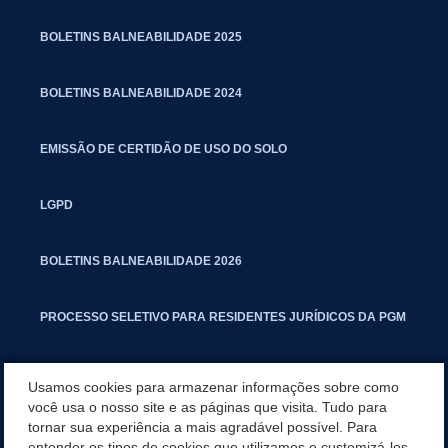
BOLETINS BALNEABILIDADE 2025
BOLETINS BALNEABILIDADE 2024
EMISSÃO DE CERTIDÃO DE USO DO SOLO
LGPD
BOLETINS BALNEABILIDADE 2026
PROCESSO SELETIVO PARA RESIDENTES JURÍDICOS DA PGM
CARTILHA POLUIÇÃO SONORA
Usamos cookies para armazenar informações sobre como
você usa o nosso site e as páginas que visita. Tudo para
tornar sua experiência a mais agradável possível. Para
MANUAL DE PROCEDIMENTOS IMOBILIÁRIOS SEINFRA
entender os tipos de cookies que utilizamos e customizá-los,