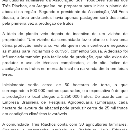
Três Riachos, em Araguaína, se preparam para iniciar o plantio de
abacaxi na região. Segundo o presidente da Associação, Wil-Enes
Sousa, a área onde antes havia apenas pastagem será destinada
pela primeira vez à produção de frutos.
A ideia do plantio veio depois do incentivo de um vizinho de
propriedade. “Um vizinho da comunidade fez o plantio e teve uma
ótima produção neste ano. Foi ele quem nos incentivou e negociou
as mudas para iniciarmos o cultivo”, comentou Sousa. A decisão foi
influenciada também pela facilidade de produção, que não exige do
produtor o uso de técnicas complicadas, e do alto índice de
aceitação dos frutos no mercado local ou na venda direta em feiras
livres.
Inicialmente serão cerca de 50 hectares de terra, o que
corresponde a 500.000 metros quadrados, e a expectativa é de que
a produção no local chegue a 1.250.000 frutos. De acordo com a
Empresa Brasileira de Pesquisa Agropecuária (Embrapa), cada
hectare de lavoura de abacaxi pode produzir cerca de 25 mil frutos
em condições climáticas favoráveis.
A comunidade Três Riachos conta com 30 agricultores familiares.
Segundo o engenheiro agrícola da Prefeitura, Luís Eduardo