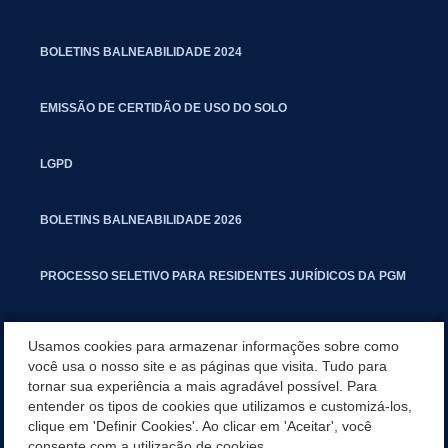
BOLETINS BALNEABILIDADE 2024
EMISSÃO DE CERTIDÃO DE USO DO SOLO
LGPD
BOLETINS BALNEABILIDADE 2026
PROCESSO SELETIVO PARA RESIDENTES JURÍDICOS DA PGM
CARTILHA POLUIÇÃO SONORA
Usamos cookies para armazenar informações sobre como
você usa o nosso site e as páginas que visita. Tudo para
tornar sua experiência a mais agradável possível. Para
MANUAL DE PROCEDIMENTOS IMOBILIÁRIOS SEINFRA
entender os tipos de cookies que utilizamos e customizá-los,
clique em 'Definir Cookies'. Ao clicar em 'Aceitar', você
TURMINHA DO LAGO
consente com a utilização de cookies.