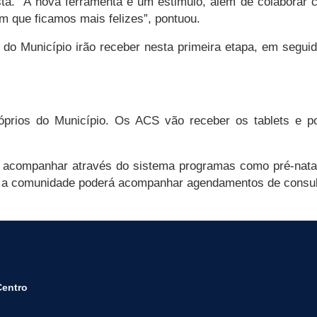
a. “A nova ferramenta é um estimulo, além de colaborar c
om que ficamos mais felizes”, pontuou.
s do Município irão receber nesta primeira etapa, em seg
róprios do Município. Os ACS vão receber os tablets e p
companhar através do sistema programas como pré-natal,
, a comunidade poderá acompanhar agendamentos de consult
Centro