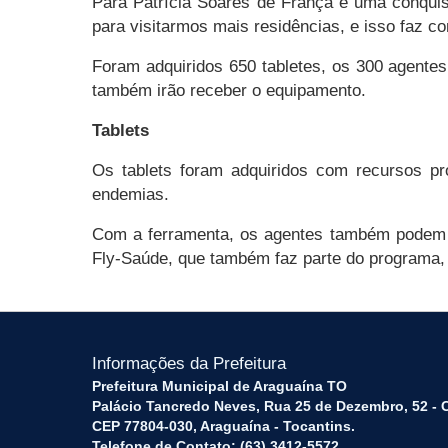
Para Patrícia Soares de França é uma conquist
para visitarmos mais residências, e isso faz c
Foram adquiridos 650 tabletes, os 300 agente
também irão receber o equipamento.
Tablets
Os tablets foram adquiridos com recursos p
endemias.
Com a ferramenta, os agentes também podem a
Fly-Saúde, que também faz parte do programa
Informações da Prefeitura
Prefeitura Municipal de Araguaína TO
Palácio Tancredo Neves, Rua 25 de Dezembro, 52 - 
CEP 77804-030, Araguaína - Tocantins.
Telefone de Contato: (63) 3412-5572