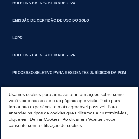
BOLETINS BALNEABILIDADE 2024
EMISSÃO DE CERTIDÃO DE USO DO SOLO
LGPD
BOLETINS BALNEABILIDADE 2026
PROCESSO SELETIVO PARA RESIDENTES JURÍDICOS DA PGM
CARTILHA POLUIÇÃO SONORA
Usamos cookies para armazenar informações sobre como
você usa o nosso site e as páginas que visita. Tudo para
tornar sua experiência a mais agradável possível. Para
MANUAL DE PROCEDIMENTOS IMOBILIÁRIOS SEINFRA
entender os tipos de cookies que utilizamos e customizá-los,
clique em 'Definir Cookies'. Ao clicar em 'Aceitar', você
TURMINHA DO LAGO
consente com a utilização de cookies.