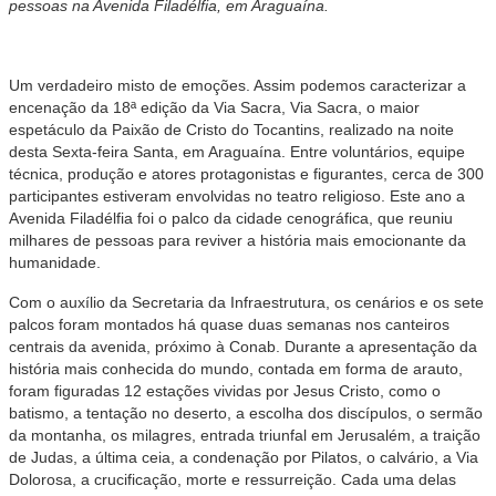
pessoas na Avenida Filadélfia, em Araguaína.
Um verdadeiro misto de emoções. Assim podemos caracterizar a
encenação da 18ª edição da Via Sacra, Via Sacra, o maior
espetáculo da Paixão de Cristo do Tocantins, realizado na noite
desta Sexta-feira Santa, em Araguaína. Entre voluntários, equipe
técnica, produção e atores protagonistas e figurantes, cerca de 300
participantes estiveram envolvidas no teatro religioso. Este ano a
Avenida Filadélfia foi o palco da cidade cenográfica, que reuniu
milhares de pessoas para reviver a história mais emocionante da
humanidade.
Com o auxílio da Secretaria da Infraestrutura, os cenários e os sete
palcos foram montados há quase duas semanas nos canteiros
centrais da avenida, próximo à Conab. Durante a apresentação da
história mais conhecida do mundo, contada em forma de arauto,
foram figuradas 12 estações vividas por Jesus Cristo, como o
batismo, a tentação no deserto, a escolha dos discípulos, o sermão
da montanha, os milagres, entrada triunfal em Jerusalém, a traição
de Judas, a última ceia, a condenação por Pilatos, o calvário, a Via
Dolorosa, a crucificação, morte e ressurreição. Cada uma delas