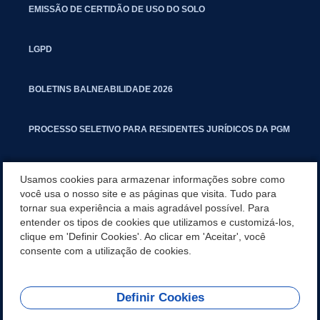
EMISSÃO DE CERTIDÃO DE USO DO SOLO
LGPD
BOLETINS BALNEABILIDADE 2026
PROCESSO SELETIVO PARA RESIDENTES JURÍDICOS DA PGM
CARTILHA POLUIÇÃO SONORA
Usamos cookies para armazenar informações sobre como
você usa o nosso site e as páginas que visita. Tudo para
tornar sua experiência a mais agradável possível. Para
MANUAL DE PROCEDIMENTOS IMOBILIÁRIOS SEINFRA
entender os tipos de cookies que utilizamos e customizá-los,
clique em 'Definir Cookies'. Ao clicar em 'Aceitar', você
TURMINHA DO LAGO
consente com a utilização de cookies.
Definir Cookies
REDES SOCIAIS