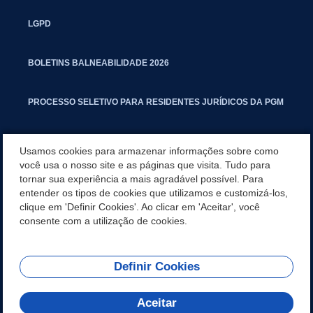
LGPD
BOLETINS BALNEABILIDADE 2026
PROCESSO SELETIVO PARA RESIDENTES JURÍDICOS DA PGM
CARTILHA POLUIÇÃO SONORA
Usamos cookies para armazenar informações sobre como
você usa o nosso site e as páginas que visita. Tudo para
tornar sua experiência a mais agradável possível. Para
MANUAL DE PROCEDIMENTOS IMOBILIÁRIOS SEINFRA
entender os tipos de cookies que utilizamos e customizá-los,
clique em 'Definir Cookies'. Ao clicar em 'Aceitar', você
TURMINHA DO LAGO
consente com a utilização de cookies.
Definir Cookies
REDES SOCIAIS
Aceitar