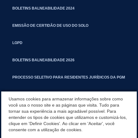
BOLETINS BALNEABILIDADE 2024
EMISSÃO DE CERTIDÃO DE USO DO SOLO
LGPD
BOLETINS BALNEABILIDADE 2026
PROCESSO SELETIVO PARA RESIDENTES JURÍDICOS DA PGM
CARTILHA POLUIÇÃO SONORA
Usamos cookies para armazenar informações sobre como
você usa o nosso site e as páginas que visita. Tudo para
tornar sua experiência a mais agradável possível. Para
MANUAL DE PROCEDIMENTOS IMOBILIÁRIOS SEINFRA
entender os tipos de cookies que utilizamos e customizá-los,
clique em 'Definir Cookies'. Ao clicar em 'Aceitar', você
TURMINHA DO LAGO
consente com a utilização de cookies.