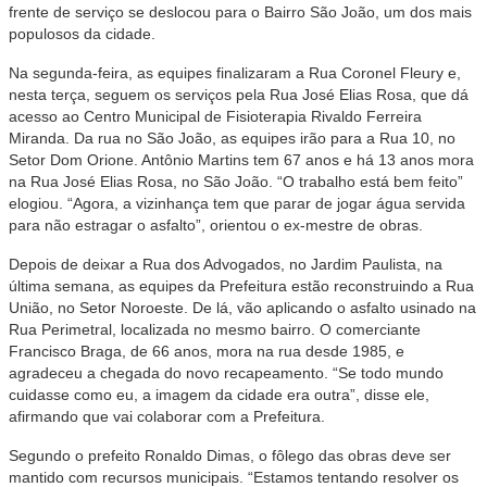
frente de serviço se deslocou para o Bairro São João, um dos mais
populosos da cidade.
Na segunda-feira, as equipes finalizaram a Rua Coronel Fleury e,
nesta terça, seguem os serviços pela Rua José Elias Rosa, que dá
acesso ao Centro Municipal de Fisioterapia Rivaldo Ferreira
Miranda. Da rua no São João, as equipes irão para a Rua 10, no
Setor Dom Orione. Antônio Martins tem 67 anos e há 13 anos mora
na Rua José Elias Rosa, no São João. “O trabalho está bem feito”
elogiou. “Agora, a vizinhança tem que parar de jogar água servida
para não estragar o asfalto”, orientou o ex-mestre de obras.
Depois de deixar a Rua dos Advogados, no Jardim Paulista, na
última semana, as equipes da Prefeitura estão reconstruindo a Rua
União, no Setor Noroeste. De lá, vão aplicando o asfalto usinado na
Rua Perimetral, localizada no mesmo bairro. O comerciante
Francisco Braga, de 66 anos, mora na rua desde 1985, e
agradeceu a chegada do novo recapeamento. “Se todo mundo
cuidasse como eu, a imagem da cidade era outra”, disse ele,
afirmando que vai colaborar com a Prefeitura.
Segundo o prefeito Ronaldo Dimas, o fôlego das obras deve ser
mantido com recursos municipais. “Estamos tentando resolver os