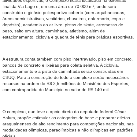
atividades esportivas, o Complexo ficará localizada na extensão
final da Via Lago e, em uma área de 70.000 m², onde será
construído o ginásio poliesportivo coberto (com arquibancadas,
áreas administrativas, vestiários, chuveiros, enfermaria, copa e
depósito), academia ao ar livre, pistas de skate, arremesso de
peso, salto em altura, caminhada, atletismo, além de
estacionamento, ciclovia e quadra de tênis para práticas esportivas.
A estrutura conta também com piso intertravado, piso em concreto,
bancos de concreto e lixeiras para coleta seletiva. A ciclovia,
estacionamento e a pista de caminhada serão construídas em
CBUQ. Para a construção de todo o complexo serão necessários
recursos na ordem de R$ 3,5 milhões do Ministério dos Esportes,
com contrapartida do Município no valor de R$ 140 mil.
O complexo, que teve o apoio direto do deputado federal César
Halum, propõe estimular as categorias de base e preparar atletas
araguainenses de alto rendimento para competições nacionais, nas
modalidades olímpicas, paraolímpicas e não olímpicas em padrões
oficiais.