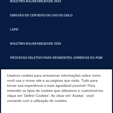
BOLETINS BALNEABILIDADE 2024
EMISSÃO DE CERTIDÃO DE USO DO SOLO
LGPD
BOLETINS BALNEABILIDADE 2026
PROCESSO SELETIVO PARA RESIDENTES JURÍDICOS DA PGM
CARTILHA POLUIÇÃO SONORA
Usamos cookies para armazenar informações sobre como
você usa o nosso site e as páginas que visita. Tudo para
tornar sua experiência a mais agradável possível. Para
MANUAL DE PROCEDIMENTOS IMOBILIÁRIOS SEINFRA
entender os tipos de cookies que utilizamos e customizá-los,
clique em 'Definir Cookies'. Ao clicar em 'Aceitar', você
TURMINHA DO LAGO
consente com a utilização de cookies.