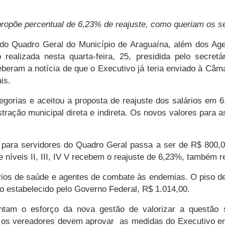
propõe percentual de 6,23% de reajuste, como queriam os s
 do Quadro Geral do Município de Araguaína, além dos Ag
 realizada nesta quarta-feira, 25, presidida pelo secret
eberam a notícia de que o Executivo já teria enviado à Câm
is.
tegorias e aceitou a proposta de reajuste dos salários em 
tração municipal direta e indireta. Os novos valores para as
l para servidores do Quadro Geral passa a ser de R$ 800,0
e níveis II, III, IV V recebem o reajuste de 6,23%, também
ários de saúde e agentes de combate às endemias. O piso 
o estabelecido pelo Governo Federal, R$ 1.014,00.
ntam o esforço da nova gestão de valorizar a questão sa
a os vereadores devem aprovar as medidas do Executivo em