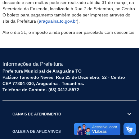
desconto e sem multas pode ser realizado até dia 31 de março, na
Secretaria da Fazenda, localizada à Rua 7 de Setembro, no Centro.
O boleto para pagamento também pode ser impresso através do
site da Prefeitura (
araguaina.to.gov.br
).
Até o dia 31, o imposto ainda poderá ser parcelado com descontos.
Informações da Prefeitura
Prefeitura Municipal de Araguaína TO
Palácio Tancredo Neves, Rua 25 de Dezembro, 52 - Centro
CEP 77804-030, Araguaína - Tocantins.
Telefone de Contato: (63) 3412-5572
CANAIS DE ATENDIMENTO
GALERIA DE APLICATIVOS