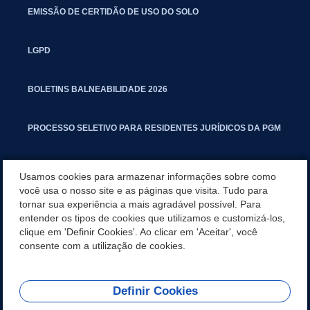
EMISSÃO DE CERTIDÃO DE USO DO SOLO
LGPD
BOLETINS BALNEABILIDADE 2026
PROCESSO SELETIVO PARA RESIDENTES JURÍDICOS DA PGM
CARTILHA POLUIÇÃO SONORA
Usamos cookies para armazenar informações sobre como
você usa o nosso site e as páginas que visita. Tudo para
tornar sua experiência a mais agradável possível. Para
MANUAL DE PROCEDIMENTOS IMOBILIÁRIOS SEINFRA
entender os tipos de cookies que utilizamos e customizá-los,
clique em 'Definir Cookies'. Ao clicar em 'Aceitar', você
TURMINHA DO LAGO
consente com a utilização de cookies.
Definir Cookies
REDES SOCIAIS