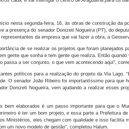
tros cada; e vai interligar o centro de Araguaína para os bai
ício nesta segunda-feira, 16, às obras de construção da p
eve a presença do senador Donizeti Nogueira (PT), do depu
 representantes da empresa que vai fazer a obra, a Geoser
mportância de se realizar os projetos que foram planejados
Tem gente que sonha e tem gente que realiza. Então quando
ho passa a ser conjunto, o que vem acontecendo aqui”, com
tantes políticos para a realização do projeto da Via Lago.
ade. O senador João Ribeiro foi importantíssimo para que 
r Donizeti Nogueira, vem ajudando a realizar esses proje
os bem elaborados é um passo importante para que o Mun
primeiro é ter um bom projeto, e essa parte a Prefeitura 
os Ministérios, eles chegam com qualidade e isso facilita 
com um novo modelo de gestão”, completou Halum.