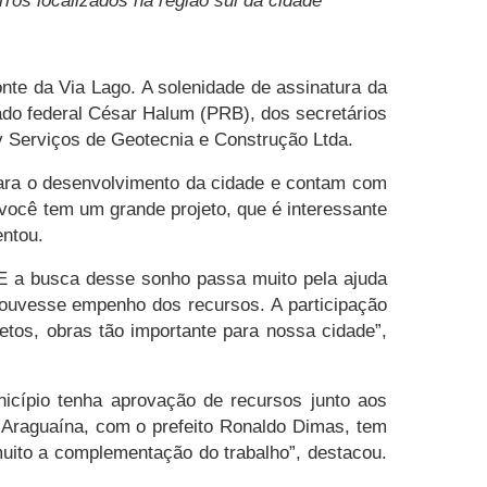
rros localizados na região sul da cidade
onte da Via Lago. A solenidade de assinatura da
tado federal César Halum (PRB), dos secretários
v Serviços de Geotecnia e Construção Ltda.
 para o desenvolvimento da cidade e contam com
 você tem um grande projeto, que é interessante
entou.
 “E a busca desse sonho passa muito pela ajuda
houvesse empenho dos recursos. A participação
tos, obras tão importante para nossa cidade”,
icípio tenha aprovação de recursos junto aos
de Araguaína, com o prefeito Ronaldo Dimas, tem
muito a complementação do trabalho”, destacou.