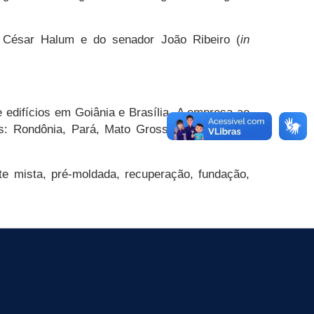
l César Halum e do senador João Ribeiro (
in
edifícios em Goiânia e Brasília. A empresa ao
os: Rondônia, Pará, Mato Grosso do Sul, Mato
te mista, pré-moldada, recuperação, fundação,