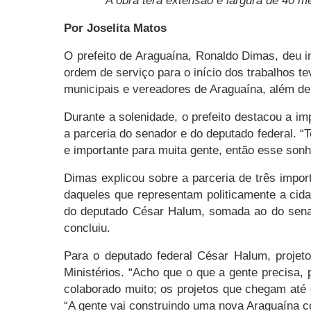
A obra terá extensão e largura de 40 me
Por Joselita Matos
O prefeito de Araguaína, Ronaldo Dimas, deu in
ordem de serviço para o início dos trabalhos t
municipais e vereadores de Araguaína, além de
Durante a solenidade, o prefeito destacou a i
a parceria do senador e do deputado federal. “
e importante para muita gente, então esse son
Dimas explicou sobre a parceria de três impor
daqueles que representam politicamente a cid
do deputado César Halum, somada ao do senado
concluiu.
Para o deputado federal César Halum, projet
Ministérios. “Acho que o que a gente precisa, 
colaborado muito; os projetos que chegam até 
“A gente vai construindo uma nova Araguaína 