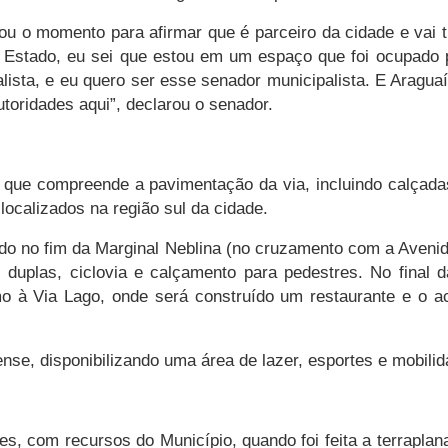
u o momento para afirmar que é parceiro da cidade e vai t
o Estado, eu sei que estou em um espaço que foi ocupado p
ista, e eu quero ser esse senador municipalista. E Aragua
utoridades aqui”, declarou o senador.
 que compreende a pavimentação da via, incluindo calçadas 
 localizados na região sul da cidade.
o no fim da Marginal Neblina (no cruzamento com a Avenida 
uplas, ciclovia e calçamento para pedestres. No final d
imo à Via Lago, onde será construído um restaurante e o 
nse, disponibilizando uma área de lazer, esportes e mobilid
ões, com recursos do Município, quando foi feita a terrap