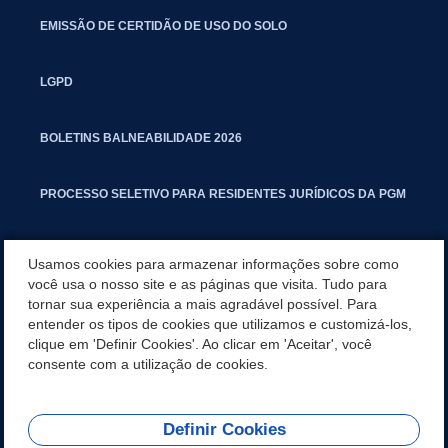
EMISSÃO DE CERTIDÃO DE USO DO SOLO
LGPD
BOLETINS BALNEABILIDADE 2026
PROCESSO SELETIVO PARA RESIDENTES JURÍDICOS DA PGM
CARTILHA POLUIÇÃO SONORA
Usamos cookies para armazenar informações sobre como
você usa o nosso site e as páginas que visita. Tudo para
tornar sua experiência a mais agradável possível. Para
MANUAL DE PROCEDIMENTOS IMOBILIÁRIOS SEINFRA
entender os tipos de cookies que utilizamos e customizá-los,
clique em 'Definir Cookies'. Ao clicar em 'Aceitar', você
TURMINHA DO LAGO
consente com a utilização de cookies.
Definir Cookies