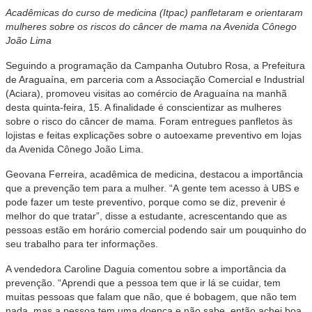
Acadêmicas do curso de medicina (Itpac) panfletaram e orientaram
mulheres sobre os riscos do câncer de mama na Avenida Cônego
João Lima
Seguindo a programação da Campanha Outubro Rosa, a Prefeitura
de Araguaína, em parceria com a Associação Comercial e Industrial
(Aciara), promoveu visitas ao comércio de Araguaína na manhã
desta quinta-feira, 15. A finalidade é conscientizar as mulheres
sobre o risco do câncer de mama. Foram entregues panfletos às
lojistas e feitas explicações sobre o autoexame preventivo em lojas
da Avenida Cônego João Lima.
Geovana Ferreira, acadêmica de medicina, destacou a importância
que a prevenção tem para a mulher. “A gente tem acesso à UBS e
pode fazer um teste preventivo, porque como se diz, prevenir é
melhor do que tratar”, disse a estudante, acrescentando que as
pessoas estão em horário comercial podendo sair um pouquinho do
seu trabalho para ter informações.
A vendedora Caroline Daguia comentou sobre a importância da
prevenção. “Aprendi que a pessoa tem que ir lá se cuidar, tem
muitas pessoas que falam que não, que é bobagem, que não tem
nada, mas a pessoa tem uma doença e não sabe, então achei boa