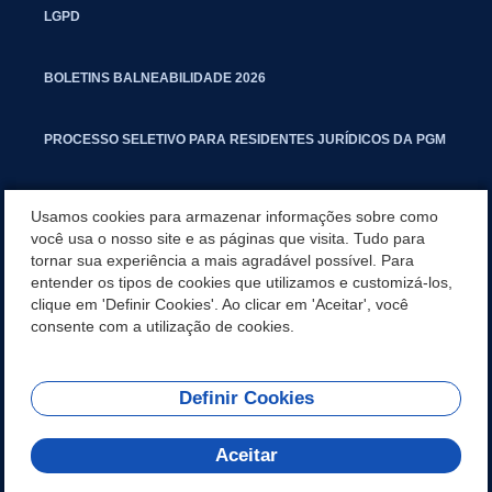
LGPD
BOLETINS BALNEABILIDADE 2026
PROCESSO SELETIVO PARA RESIDENTES JURÍDICOS DA PGM
CARTILHA POLUIÇÃO SONORA
Usamos cookies para armazenar informações sobre como
você usa o nosso site e as páginas que visita. Tudo para
tornar sua experiência a mais agradável possível. Para
MANUAL DE PROCEDIMENTOS IMOBILIÁRIOS SEINFRA
entender os tipos de cookies que utilizamos e customizá-los,
clique em 'Definir Cookies'. Ao clicar em 'Aceitar', você
TURMINHA DO LAGO
consente com a utilização de cookies.
Definir Cookies
REDES SOCIAIS
Aceitar