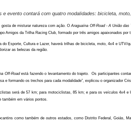
s e evento contará com quatro modalidades: bicicleta, moto
m gosta de misturar natureza com ação. O
Araguaína Off-Road - A União das 
upo Amigos da Trilha Racing Club, formado por três amigos apaixonados por tr
 do Esporte, Cultura e Lazer, haverá trilhas de bicicleta, moto, 4x4 e UTV/q
alorizar as belezas da região.
ína Off-Road
está fazendo o levantamento do trajeto. Os participantes cont
resa e formando os trechos para cada modalidade”, explicou o organizador Cris
iclistas será de 57 km; para motociclistas, 85 km; e para os veículos 4x4 e 
 e também em vários pontos.
Tocantins como também de outros estados, como Distrito Federal, Goiás, M