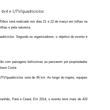
, 4x4 e UTV/quadriciclos
Tribos
será realizado nos dias 21 e 22 de março em trilhas na
ilhas e pela natureza.
uadriciclos. Segundo os organizadores, o objetivo do evento é
arão com paisagens belíssimas ao passarem por propriedades
tiano Costa.
UTV/quadriciclos será de 95 km. Ao longo do trajeto, equipes
aranhão, Pará e Ceará. Em 2014, o evento teve mais de 420