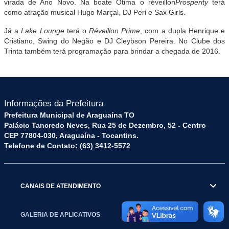
virada de Ano Novo. Na boate Ótima o réveillon
Prosperity
terá
como atração musical Hugo Marçal, DJ Peri e Sax Girls.
Já a
Lake Lounge
terá o
Réveillon Prime
, com a dupla Henrique e
Cristiano, Swing do Negão e DJ Cleybson Pereira. No Clube dos
Trinta também terá programação para brindar a chegada de 2016.
Informações da Prefeitura
Prefeitura Municipal de Araguaína TO
Palácio Tancredo Neves, Rua 25 de Dezembro, 52 - Centro
CEP 77804-030, Araguaína - Tocantins.
Telefone de Contato: (63) 3412-5572
CANAIS DE ATENDIMENTO
GALERIA DE APLICATIVOS