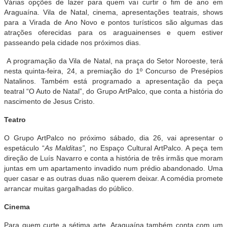
Várias opções de lazer para quem vai curtir o fim de ano em
Araguaína. Vila de Natal, cinema, apresentações teatrais, shows
para a Virada de Ano Novo e pontos turísticos são algumas das
atrações oferecidas para os araguainenses e quem estiver
passeando pela cidade nos próximos dias.
A programação da Vila de Natal, na praça do Setor Noroeste, terá
nesta quinta-feira, 24, a premiação do 1º Concurso de Presépios
Natalinos. Também está programado a apresentação da peça
teatral “O Auto de Natal”, do Grupo ArtPalco, que conta a história do
nascimento de Jesus Cristo.
Teatro
O Grupo ArtPalco no próximo sábado, dia 26, vai apresentar o
espetáculo “
As Malditas”,
no Espaço Cultural ArtPalco. A peça tem
direção de Luís Navarro e conta a história de três irmãs que moram
juntas em um apartamento invadido num prédio abandonado. Uma
quer casar e as outras duas não querem deixar. A comédia promete
arrancar muitas gargalhadas do público.
Cinema
Para quem curte a sétima arte, Araguaína também conta com um