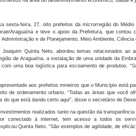
stimentos na área do desenvolvimento econômico, saúde e p
 sexta-feira, 27, oito prefeitos da microrregião do Méd
brae/Araguaína e teve o apoio da Prefeitura, que contou 
Administração e de Planejamento, Meio Ambiente, Ciência 
 Joaquim Quinta Neto, abordou temas relacionados ao a
 região de Araguaína, a instalação de uma unidade da Emb
 com uma boa logística para escoamento de produtos. “S
apresentado aos prefeitos mineiros que o Município está p
eito de ordenamento urbano. “Todas as áreas que você ol
s do que está dando certo aqui”, disse o secretário de De
investimentos realizados tanto na questão da transparência
 conectado à internet, tem acesso a todos os serviç
plicou Quinta Neto. “São exemplos de agilidade, de eficác