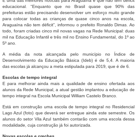
E uma das melhores notícias para Araguaína é que não tem déficit
educacional. “Enquanto que no Brasil quase que 90% das
prefeituras estão precisando desenvolver um esforço muito grande
para colocar todas as crianças de quase cinco anos na escola,
Araguaína não tem déficit”, informou o prefeito Ronaldo Dimas. Ao
todo, foram criadas cinco mil novas vagas na Rede Municipal: duas
mil na Educação Infantil e três mil no Ensino Fundamental, do 1º ao
5º ano.
A média da nota alcançada pelo município no Índice de
Desenvolvimento da Educação Básica (Ideb) é de 5,4. A maioria
das escolas já alcançou a meta estipulada para 2019, que é de 6.
Escolas de tempo integral
E para melhorar ainda mais a qualidade de ensino ofertada aos
alunos da Rede Municipal, a atual gestão implantou a educação de
tempo integral na Escola Municipal William Castelo Branco.
Está em construção uma escola de tempo integral no Residencial
Lago Azul (foto) que deverá ser entregue ainda este semestre. Os
alunos do setor Vila Azul também contarão com uma escola dessa
modalidade, cuja construção já foi autorizada.
Novas escolas e creches