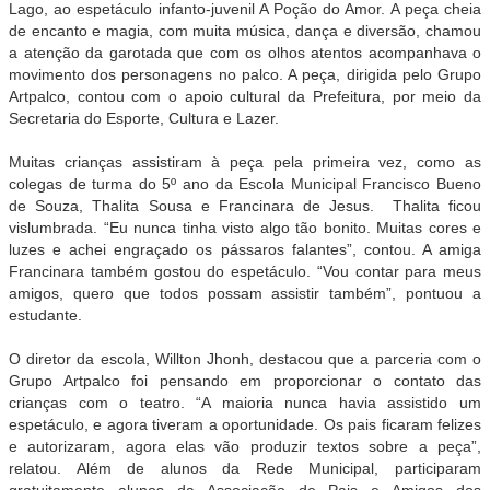
Lago, ao espetáculo infanto-juvenil A Poção do Amor. A peça cheia
de encanto e magia, com muita música, dança e diversão, chamou
a atenção da garotada que com os olhos atentos acompanhava o
movimento dos personagens no palco. A peça, dirigida pelo Grupo
Artpalco, contou com o apoio cultural da Prefeitura, por meio da
Secretaria do Esporte, Cultura e Lazer.
Muitas crianças assistiram à peça pela primeira vez, como as
colegas de turma do 5º ano da Escola Municipal Francisco Bueno
de Souza, Thalita Sousa e Francinara de Jesus. Thalita ficou
vislumbrada. “Eu nunca tinha visto algo tão bonito. Muitas cores e
luzes e achei engraçado os pássaros falantes”, contou. A amiga
Francinara também gostou do espetáculo. “Vou contar para meus
amigos, quero que todos possam assistir também”, pontuou a
estudante.
O diretor da escola, Willton Jhonh, destacou que a parceria com o
Grupo Artpalco foi pensando em proporcionar o contato das
crianças com o teatro. “A maioria nunca havia assistido um
espetáculo, e agora tiveram a oportunidade. Os pais ficaram felizes
e autorizaram, agora elas vão produzir textos sobre a peça”,
relatou. Além de alunos da Rede Municipal, participaram
gratuitamente alunos da Associação de Pais e Amigos dos