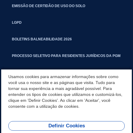
EMISSÃO DE CERTIDÃO DE USO DO SOLO
LGPD
BOLETINS BALNEABILIDADE 2026
PROCESSO SELETIVO PARA RESIDENTES JURÍDICOS DA PGM
CARTILHA POLUIÇÃO SONORA
Usamos cookies para armazenar informações sobre como
você usa o nosso site e as páginas que visita. Tudo para
tornar sua experiência a mais agradável possível. Para
MANUAL DE PROCEDIMENTOS IMOBILIÁRIOS SEINFRA
entender os tipos de cookies que utilizamos e customizá-los,
clique em 'Definir Cookies'. Ao clicar em 'Aceitar', você
TURMINHA DO LAGO
consente com a utilização de cookies.
Definir Cookies
REDES SOCIAIS