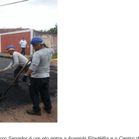
ro Senador é um elo entre a Avenida Filadélfia e o Centro d