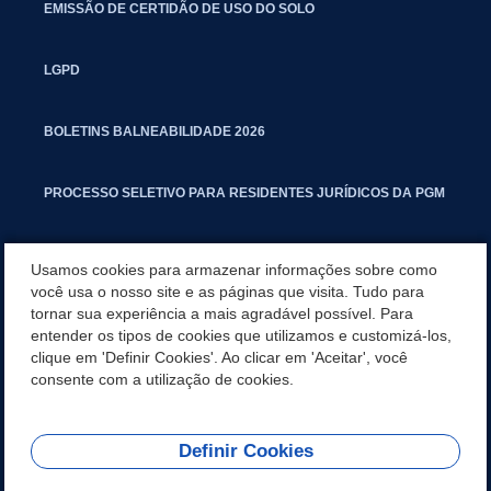
EMISSÃO DE CERTIDÃO DE USO DO SOLO
LGPD
BOLETINS BALNEABILIDADE 2026
PROCESSO SELETIVO PARA RESIDENTES JURÍDICOS DA PGM
CARTILHA POLUIÇÃO SONORA
Usamos cookies para armazenar informações sobre como
você usa o nosso site e as páginas que visita. Tudo para
tornar sua experiência a mais agradável possível. Para
MANUAL DE PROCEDIMENTOS IMOBILIÁRIOS SEINFRA
entender os tipos de cookies que utilizamos e customizá-los,
clique em 'Definir Cookies'. Ao clicar em 'Aceitar', você
TURMINHA DO LAGO
consente com a utilização de cookies.
Definir Cookies
REDES SOCIAIS