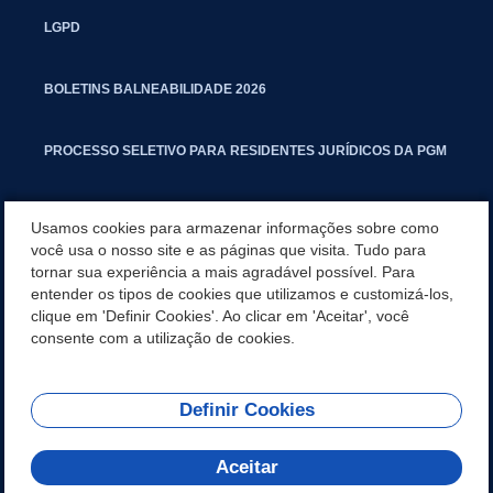
LGPD
BOLETINS BALNEABILIDADE 2026
PROCESSO SELETIVO PARA RESIDENTES JURÍDICOS DA PGM
CARTILHA POLUIÇÃO SONORA
Usamos cookies para armazenar informações sobre como
você usa o nosso site e as páginas que visita. Tudo para
tornar sua experiência a mais agradável possível. Para
MANUAL DE PROCEDIMENTOS IMOBILIÁRIOS SEINFRA
entender os tipos de cookies que utilizamos e customizá-los,
clique em 'Definir Cookies'. Ao clicar em 'Aceitar', você
TURMINHA DO LAGO
consente com a utilização de cookies.
Definir Cookies
REDES SOCIAIS
Aceitar