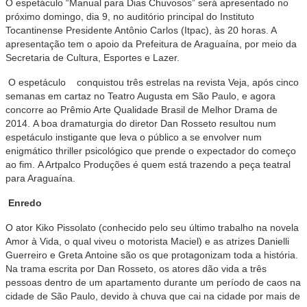
O espetáculo “Manual para Dias Chuvosos” será apresentado no
próximo domingo, dia 9, no auditório principal do Instituto
Tocantinense Presidente Antônio Carlos (Itpac), às 20 horas. A
apresentação tem o apoio da Prefeitura de Araguaína, por meio da
Secretaria de Cultura, Esportes e Lazer.
O espetáculo
conquistou três estrelas na revista Veja, após cinco
semanas em cartaz no Teatro Augusta em São Paulo, e agora
concorre ao
Prêmio Arte Qualidade Brasil de Melhor Drama de
2014. A boa dramaturgia do diretor Dan Rosseto resultou num
espetáculo instigante que leva o público a se envolver num
enigmático thriller psicológico que prende o expectador do começo
ao fim.
A Artpalco Produções é quem está trazendo a peça teatral
para Araguaína.
Enredo
O ator Kiko Pissolato (conhecido pelo seu último trabalho na novela
Amor à Vida, o qual viveu o motorista Maciel) e as atrizes Danielli
Guerreiro e Greta Antoine são os que protagonizam toda a história.
Na trama escrita por Dan Rosseto, os atores dão vida a três
pessoas dentro de um apartamento durante um período de caos na
cidade de São Paulo, devido à chuva que cai na cidade por mais de