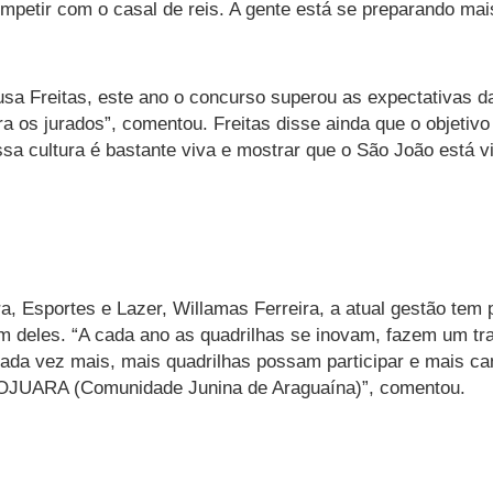
mpetir com o casal de reis. A gente está se preparando mais
a Freitas, este ano o concurso superou as expectativas da
ra os jurados”, comentou. Freitas disse ainda que o objetiv
sa cultura é bastante viva e mostrar que o São João está 
a, Esportes e Lazer, Willamas Ferreira, a atual gestão tem 
m deles. “A cada ano as quadrilhas se inovam, fazem um trab
cada vez mais, mais quadrilhas possam participar e mais ca
 COJUARA (Comunidade Junina de Araguaína)”, comentou.