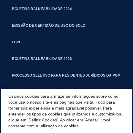
BOLETINS BALNEABILIDADE 2024
EMISSÃO DE CERTIDÃO DE USO DO SOLO
LGPD
BOLETINS BALNEABILIDADE 2026
PROCESSO SELETIVO PARA RESIDENTES JURÍDICOS DA PGM
CARTILHA POLUIÇÃO SONORA
Usamos cookies para armazenar informações sobre como
você usa o nosso site e as páginas que visita. Tudo para
tornar sua experiência a mais agradável possível. Para
MANUAL DE PROCEDIMENTOS IMOBILIÁRIOS SEINFRA
entender os tipos de cookies que utilizamos e customizá-los,
clique em 'Definir Cookies'. Ao clicar em 'Aceitar', você
TURMINHA DO LAGO
consente com a utilização de cookies.