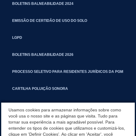
BOLETINS BALNEABILIDADE 2024
EMISSÃO DE CERTIDÃO DE USO DO SOLO
LGPD
BOLETINS BALNEABILIDADE 2026
PROCESSO SELETIVO PARA RESIDENTES JURÍDICOS DA PGM
CARTILHA POLUIÇÃO SONORA
MANUAL DE PROCEDIMENTOS IMOBILIÁRIOS SEINFRA
Usamos cookies para armazenar informações sobre como
você usa o nosso site e as páginas que visita. Tudo para
tornar sua experiência a mais agradável possível. Para
TURMINHA DO LAGO
entender os tipos de cookies que utilizamos e customizá-los,
clique em 'Definir Cookies'. Ao clicar em 'Aceitar', você