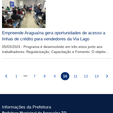
Empreende Araguaína gera oportunidades de acesso a
linhas de crédito para vendedores da Via Lago
05/03/2024
-
Programa é desenvolvido em três eixos junto aos
trabalhadores: Regularização, Capacitação e Fomento. O objetivo é
preparar os empreendedores para aproveitar o potencial turístico
da cidade
1
7
8
9
10
11
12
13
Informações da Prefeitura
Prefeitura Municipal de Araguaína TO