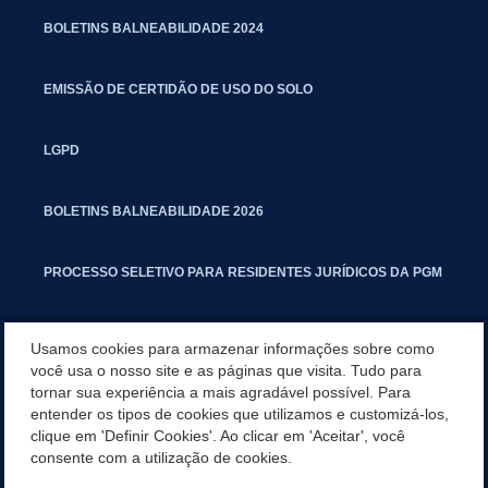
BOLETINS BALNEABILIDADE 2024
EMISSÃO DE CERTIDÃO DE USO DO SOLO
LGPD
BOLETINS BALNEABILIDADE 2026
PROCESSO SELETIVO PARA RESIDENTES JURÍDICOS DA PGM
CARTILHA POLUIÇÃO SONORA
Usamos cookies para armazenar informações sobre como
você usa o nosso site e as páginas que visita. Tudo para
tornar sua experiência a mais agradável possível. Para
MANUAL DE PROCEDIMENTOS IMOBILIÁRIOS SEINFRA
entender os tipos de cookies que utilizamos e customizá-los,
clique em 'Definir Cookies'. Ao clicar em 'Aceitar', você
TURMINHA DO LAGO
consente com a utilização de cookies.