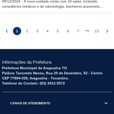
09/12/2024
-
A nova unidade conta com 24 salas, incluindo
consultórios médicos e de odontologia, banheiros acessíveis,
reutilização de água, entre outras melhorias
1
2
3
4
5
6
7
13
Informações da Prefeitura
Prefeitura Municipal de Araguaína TO
Palácio Tancredo Neves, Rua 25 de Dezembro, 52 - Centro
CEP 77804-030, Araguaína - Tocantins.
Telefone de Contato: (63) 3412-5572
CANAIS DE ATENDIMENTO