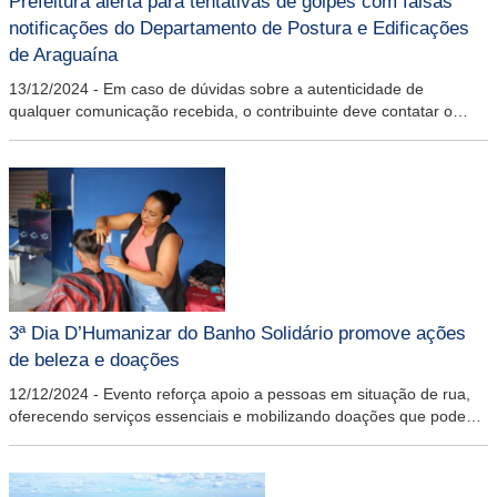
Prefeitura alerta para tentativas de golpes com falsas
notificações do Departamento de Postura e Edificações
de Araguaína
13/12/2024
-
Em caso de dúvidas sobre a autenticidade de
qualquer comunicação recebida, o contribuinte deve contatar o
DEMUPE pelos telefones (63) 9949-5394 / 9972-6133 ou pelo e-
mail demupe.seinfra@araguaina.to.gov.br
3ª Dia D’Humanizar do Banho Solidário promove ações
de beleza e doações
12/12/2024
-
Evento reforça apoio a pessoas em situação de rua,
oferecendo serviços essenciais e mobilizando doações que podem
ser realizadas ao longo do ano